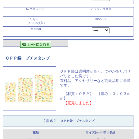
№２０－３０
２００ｘ３００
１セット
1055368
（５００枚入）
￥7558
ＯＰＰ袋 プチスタンプ
ＯＰＰ袋は透明度が良く、つやがありパリ
パリとした袋です。
衣料品、アクセサリーなど高級品用に最適
です。
【材質：ＯＰＰ】 【厚み：０．０３ｍ
ｍ】
【完売しました】
【 品 名 】 ＯＰＰ袋 プチスタンプ
種類
サイズ(mm)
巾ｘ長さ