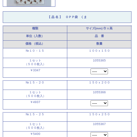
【 品 名 】
ＯＰＰ袋 くま
種類
サイズ(mm)
巾ｘ高
単位（入数）
品 番
価格
（税込）
数量
№１０－１５
１００ｘ１５０
１セット
1055365
（５００枚入）
￥3347
№１５－２０
１５０ｘ２００
１セット
1055366
（５００枚入）
￥4937
№１５－２５
１５０ｘ２５０
１セット
1055367
（５００枚入）
￥5400