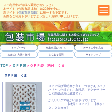
＜ご利用中の皆様へ重要なお知らせ＞
本サイト（包装市場 本館）は2026年中に、
新サイト（
包装市場 新館
）に統一する予定です。
新館をご利用下さいますよう宜しくお願い申し上げます。
トップページ
包装市場について
カートの中を見る
お支払い方法・送料
よくある質問
サイトマップ
TOP
＞
ＯＰＰ袋
＞ＯＰＰ袋 柄付 くま
ＯＰＰ袋 くま
ＯＰＰ袋は透明度が良く、つやがありパリ
パリとした袋です。衣料品、アクセサリー
など高級品用に最適です。
かわいいクマ柄が印刷されています
【材質：ＯＰＰ】 【厚さ：
０．０３ｍｍ】