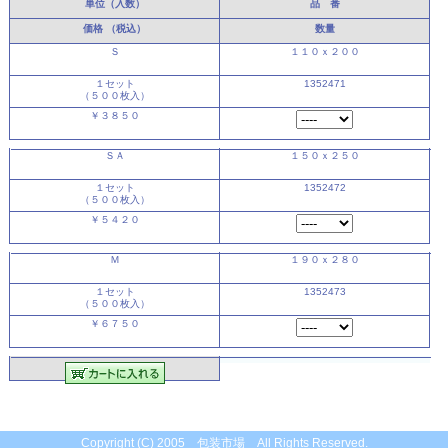
単位（入数）
品 番
価格
（税込）
数量
Ｓ
１１０ｘ２００
１セット
1352471
（５００枚入）
￥３８５０
ＳＡ
１５０ｘ２５０
１セット
1352472
（５００枚入）
￥５４２０
Ｍ
１９０ｘ２８０
１セット
1352473
（５００枚入）
￥６７５０
Copyright (C) 2005 包装市場 All Rights Reserved.