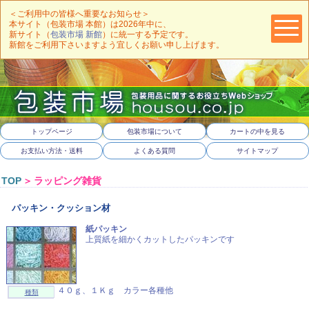
＜ご利用中の皆様へ重要なお知らせ＞
本サイト（包装市場 本館）は2026年中に、
新サイト（
包装市場 新館
）に統一する予定です。
新館をご利用下さいますよう宜しくお願い申し上げます。
トップページ
包装市場について
カートの中を見る
お支払い方法・送料
よくある質問
サイトマップ
TOP
＞
ラッピング雑貨
パッキン・クッション材
紙パッキン
上質紙を細かくカットしたパッキンです
４０ｇ、１Ｋｇ カラー各種他
種類