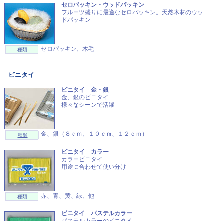
セロパッキン・ウッドパッキン
フルーツ盛りに最適なセロパッキン。天然木材のウッ
ドパッキン
セロパッキン、木毛
種類
ビニタイ
ビニタイ 金・銀
金、銀のビニタイ
様々なシーンで活躍
金、銀（８ｃｍ、１０ｃｍ、１２ｃｍ）
種類
ビニタイ カラー
カラービニタイ
用途に合わせて使い分け
赤、青、黄、緑、他
種類
ビニタイ パステルカラー
パステルカラーのビニタイ