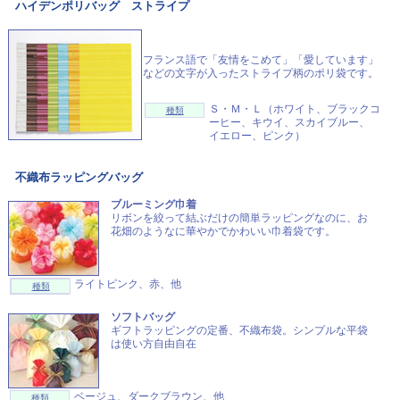
ハイデンポリバッグ ストライプ
フランス語で「友情をこめて」「愛しています」
などの文字が入ったストライプ柄のポリ袋です。
Ｓ・Ｍ・Ｌ（ホワイト、ブラックコ
種類
ーヒー、キウイ、スカイブルー、
イエロー、ピンク）
不織布ラッピングバッグ
ブルーミング巾着
リボンを絞って結ぶだけの簡単ラッピングなのに、お
花畑のようなに華やかでかわいい巾着袋です。
ライトピンク、赤、他
種類
ソフトバッグ
ギフトラッピングの定番、不織布袋。シンプルな平袋
は使い方自由自在
ベージュ、ダークブラウン、他
種類