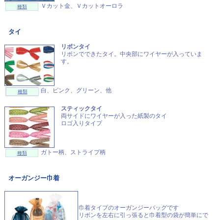
Ｖカット金、Ｖカットオーロラ
種類
タイ
リボンタイ
リボンでできたタイ。中央部にワイヤーが入っていま
す。
白、ピンク、グリーン、他
種類
スティックタイ
両サイドにワイヤーが入った紙製のタイ
ロゴ入りタイプ
ガトー柄、ストライプ柄
種類
オーガンジー巾着
巾着タイプのオーガンジーバッグです
リボンを左右に引っ張ると巾着型の袋が簡単にで