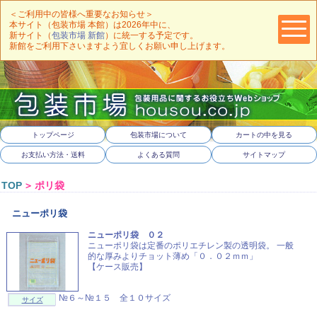
＜ご利用中の皆様へ重要なお知らせ＞
本サイト（包装市場 本館）は2026年中に、
新サイト（
包装市場 新館
）に統一する予定です。
新館をご利用下さいますよう宜しくお願い申し上げます。
トップページ
包装市場について
カートの中を見る
お支払い方法・送料
よくある質問
サイトマップ
TOP
＞
ポリ袋
ニューポリ袋
ニューポリ袋 ０２
ニューポリ袋は定番のポリエチレン製の透明袋。 一般
的な厚みよりチョット薄め「０．０２ｍｍ」
【ケース販売】
№６～№１５ 全１０サイズ
サイズ