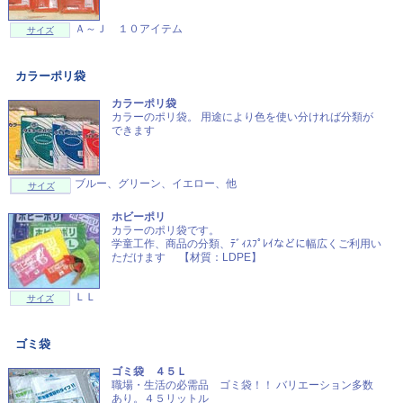
Ａ～Ｊ １０アイテム
サイズ
カラーポリ袋
カラーポリ袋
カラーのポリ袋。 用途により色を使い分ければ分類が
できます
ブルー、グリーン、イエロー、他
サイズ
ホビーポリ
カラーのポリ袋です。
学童工作、商品の分類、ﾃﾞｨｽﾌﾟﾚｲなどに幅広くご利用い
ただけます 【材質：LDPE】
ＬＬ
サイズ
ゴミ袋
ゴミ袋 ４５Ｌ
職場・生活の必需品 ゴミ袋！！ バリエーション多数
あり。４５リットル