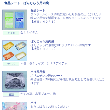
食品シート・ばんじゅう用内袋
食品シート
ダンボールケースの底に敷いたり製品の上にかけたり、
幅広い用途で活躍するＨＤポリエチレンのシートです
【材質：ＨＤＰＥ】
全１１イテム
サイズ
ばんじゅう用内袋
ばんじゅうに最適なHDポリエチレンの袋です
【材質：ＨＤＰＥ】
４色 各３サイズ 計１２アイテム
サイズ
ポリ風呂敷
ポリエチレン製のシート
弁当容器・寿司桶などを包む風呂敷としてお使いいただ
けます
かすみ草、水玉ブルー、他
種類
ポリ
もうしばらくお待ちください