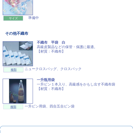
準備中
サイズ
その他不織布
不織布 平袋 白
高級皮製品などの保管・保護に最適。
【材質：不織布】
ニュークロスバッグ、クロスパック
種類
一升瓶用袋
一升ビン１本入り、高級感をかもし出す不織布袋
【材質：不織布】
一升ビン用袋、四合五合ビン袋
種類