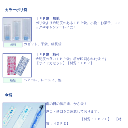
カラーポリ袋
ＩＰＰ袋 無地
ポリ袋より透明度のあるＩＰＰ袋。小物・お菓子、コミ
ックやキャンデーレイに！
ガゼット、平袋、細長袋
種類
ＩＰＰ袋 柄付
透明度の良いＩＰＰ袋に柄が印刷された袋です
【サイドガゼット】【材質：ＩＰＰ】
ベアコレ、レースィ、他
種類
傘袋
雨の日の御用達、かさ袋！
厚口・薄口をご用意しております。
【材質：ＬＤＰＥ】 【材
質：ＨＤＰＥ】