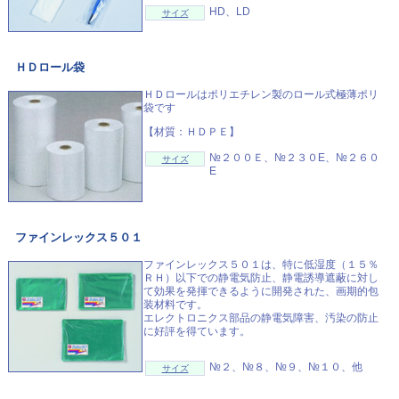
HD、LD
サイズ
ＨＤロール袋
ＨＤロールはポリエチレン製のロール式極薄ポリ
袋です
【材質：ＨＤＰＥ】
№２００Ｅ、№２３０E、№２６０
サイズ
E
ファインレックス５０１
ファインレックス５０１は、特に低湿度（１５％
ＲＨ）以下での静電気防止、静電誘導遮蔽に対し
て効果を発揮できるように開発された、画期的包
装材料です。
エレクトロニクス部品の静電気障害、汚染の防止
に好評を得ています。
№２、№８、№９、№１０、他
サイズ