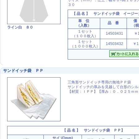
サイズ（ｍｍ）：仕上：幅８０×高１６３
３０
【 品 名 】
サンドイッチ袋 イージー
単 位
価
品 番
（入数）
（
ライン白 ８０
１セット
14503431
￥1
（１００枚入）
１セット
14503432
￥1
（１０００枚入）
サンドイッチ袋 ＰＰ
三角形サンドイッチ専用の無地ＰＰ袋
サンドイッチの厚みを見越して台形のシ
【材質：ＩＰＰ】【厚み：０．０２５ｍｍ
【 品 名 】
サンドイッチ袋 ＰＰ】
サイズ(mm)