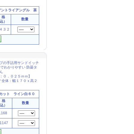
アントライアングル 茶
 格
数量
込）
４３２
プの手詰用サンドイッチ
でわかりやすい 防曇タ
ん
：０．０２５ｍｍ】
／全体：幅１７０ｘ高２
カット ライン白６０
 格
数量
税込）
168
1147