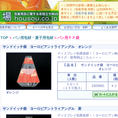
＜ご利用中の皆様へ重要なお知らせ＞
本サイト（包装市場 本館）は2026年中に、
新サイト（
包装市場 新館
）に統一する予定
新館をご利用下さいますよう宜しくお願い
包装市場について
カートの中を見る
お支払い方法・送料
よくある質問
TOP
＞
パン用包材・菓子用包材
＞パン用ＰＰ袋
サンドイッチ袋 ヨーロピアントライアングル オレンジ
ディスプレイ効果抜群！！ヨーロピアン柄
サイズ・使用例はこちら＞＞＞
【 品 名 】
サンドイッチ袋 ヨーロ
オレンジ
単 位
価
品 番
（入数）
（税
１セット
2405681
￥２
（２００枚入）
オレンジ
サンドイッチ袋 ヨーロピアントライアングル 茶
ディスプレイ効果抜群！！ヨーロピアン柄