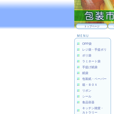
トップページ
OPP袋
レジ袋・手提ポリ
ポリ袋
ラミネート袋
手提げ紙袋
紙袋
包装紙・ペーパー
箱・ＢＯＸ
リボン
シール
食品容器
キッチン雑貨・
カトラリー