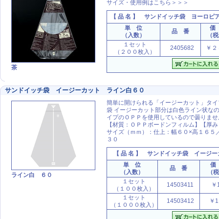
サイズ・使用例はこちら＞＞＞
【 品 名 】
サンドイッチ袋 ヨーロピ
単 位
価
品 番
（入数）
（税
１セット
2405682
￥２
（２００枚入）
茶
サンドイッチ袋 イージーカット ライン白６０
簡単に開けられる「イージーカット」タイ
袋 イージーカット部分は白色ライン状なの
イプのＯＰＰを使用しているので曇りませ
【材質：ＯＰＰボードンフィルム】【厚み
サイズ（ｍｍ）：仕上：幅６０×高１６５
３０
【 品 名 】
サンドイッチ袋 イージー
単 位
価
品 番
（入数）
（
ライン白 ６０
１セット
14503411
￥1
（１００枚入）
１セット
14503412
￥1
（１０００枚入）