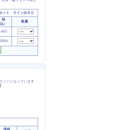
／全体：幅１９０ｘ高２
カット ライン白８０
 格
数量
税込）
463
3884
ルエットになっています
】
価格