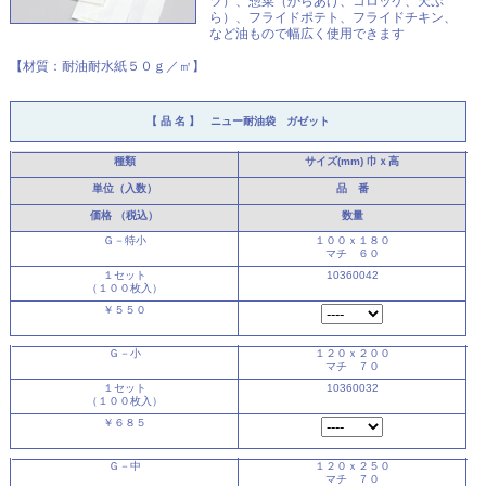
ツ）、惣菜（からあげ、コロッケ、天ぷ
ら）、フライドポテト、フライドチキン、
など油もので幅広く使用できます
【材質：耐油耐水紙５０ｇ／㎡】
【 品 名 】 ニュー耐油袋 ガゼット
種類
サイズ(mm)
巾ｘ高
単位（入数）
品 番
価格
（税込）
数量
Ｇ－特小
１００ｘ１８０
マチ ６０
１セット
10360042
（１００枚入）
￥５５０
Ｇ－小
１２０ｘ２００
マチ ７０
１セット
10360032
（１００枚入）
￥６８５
Ｇ－中
１２０ｘ２５０
マチ ７０