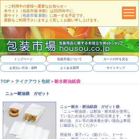
＜ご利用中の皆様へ重要なお知らせ＞
本サイト（包装市場 本館）は2026年中に、
新サイト（
包装市場 新館
）に統一する予定です。
新館をご利用下さいますよう宜しくお願い申し上げます。
トップページ
包装市場について
カートの中を見る
お支払い方法・送料
よくある質問
サイトマップ
TOP
＞
テイクアウト包材
＞耐水耐油紙袋
ニュー耐油袋 ガゼット
ニュー耐水・耐油紙袋 ガゼット袋
「ニュー耐油袋」は耐油・耐水紙を使用し
ているため油もの等に対応出来ます。＊食
材の油、タレ等の液体量が多い場合は事前
に確認をしてください
用途例：菓子パン（揚げパン、ドーナ