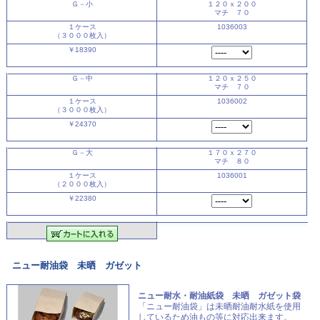
Ｇ－小
１２０ｘ２００
マチ ７０
１ケース
1036003
（３０００枚入）
￥18390
Ｇ－中
１２０ｘ２５０
マチ ７０
１ケース
1036002
（３０００枚入）
￥24370
Ｇ－大
１７０ｘ２７０
マチ ８０
１ケース
1036001
（２０００枚入）
￥22380
ニュー耐油袋 未晒 ガゼット
ニュー耐水・耐油紙袋 未晒 ガゼット袋
「ニュー耐油袋」は未晒耐油耐水紙を使用
しているため油もの等に対応出来ます。