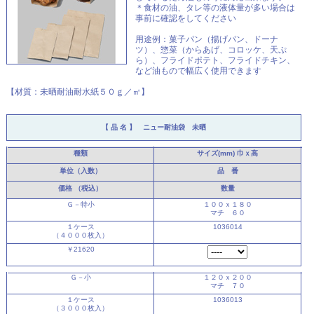
＊食材の油、タレ等の液体量が多い場合は
事前に確認をしてください
用途例：菓子パン（揚げパン、ドーナ
ツ）、惣菜（からあげ、コロッケ、天ぷ
ら）、フライドポテト、フライドチキン、
など油もので幅広く使用できます
【材質：未晒耐油耐水紙５０ｇ／㎡】
【 品 名 】 ニュー耐油袋 未晒
種類
サイズ(mm)
巾ｘ高
単位（入数）
品 番
価格
（税込）
数量
Ｇ－特小
１００ｘ１８０
マチ ６０
１ケース
1036014
（４０００枚入）
￥21620
Ｇ－小
１２０ｘ２００
マチ ７０
１ケース
1036013
（３０００枚入）