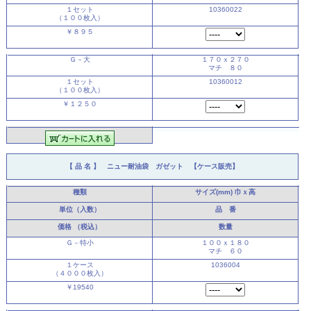
１セット
10360022
（１００枚入）
￥８９５
Ｇ－大
１７０ｘ２７０
マチ ８０
１セット
10360012
（１００枚入）
￥１２５０
【 品 名 】 ニュー耐油袋 ガゼット 【ケース販売】
種類
サイズ(mm)
巾ｘ高
単位（入数）
品 番
価格
（税込）
数量
Ｇ－特小
１００ｘ１８０
マチ ６０
１ケース
1036004
（４０００枚入）
￥19540